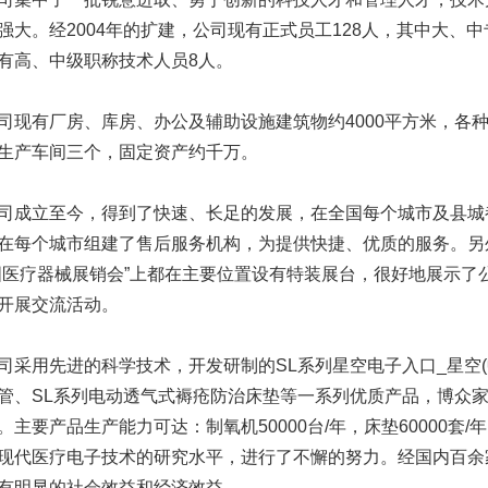
强大。经2004年的扩建，公司现有正式员工128人，其中大、中
有高、中级职称技术人员8人。
有厂房、库房、办公及辅助设施建筑物约4000平方米，各种
生产车间三个，固定资产约千万。
立至今，得到了快速、长足的发展，在全国每个城市及县城
在每个城市组建了售后服务机构，为提供快捷、优质的服务。另
国医疗器械展销会”上都在主要位置设有特装展台，很好地展示了
开展交流活动。
用先进的科学技术，开发研制的SL系列星空电子入口_星空(中
管、SL系列电动透气式褥疮防治床垫等一系列优质产品，博众
。主要产品生产能力可达：制氧机50000台/年，床垫60000套
现代医疗电子技术的研究水平，进行了不懈的努力。经国内百余
有明显的社会效益和经济效益。