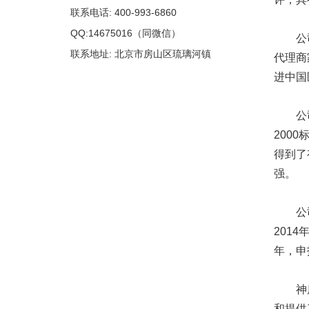
联系电话: 400-993-6860
QQ:14675016（同微信）
公司以
联系地址: 北京市房山区琉璃河镇
代理商
进中国
公司于2
200
得到了
强。
公司历
201
年，申
神鹿公
和提供