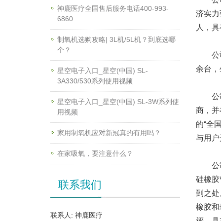
神鹿医疗全国售后服务电话400-993-
济实力
6860
人，具
制氧机选购攻略| 3L机/5L机？到底选哪
个？
公司现
余台，
星空电子入口_星空(中国) SL-
3A330/530系列使用视频
公司成
星空电子入口_星空(中国) SL-3W系列使
商，并
用视频
的“全
家用制氧机应对新冠真的有用吗？
与用户
在家吸氧，要注意什么？
公司采
硅橡胶
联系我们
到之处
橡胶和
联系人: 神鹿医疗
评，具