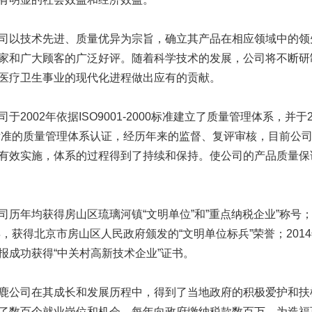
技术先进、质量优异为宗旨，确立其产品在相应领域中的领先
家和广大顾客的广泛好评。随着科学技术的发展，公司将不断研
医疗卫生事业的现代化进程做出应有的贡献。
002年依据ISO9001-2000标准建立了质量管理体系，并于2004年
0标准的质量管理体系认证，经历年来的监督、复评审核，目前公
有效实施，体系的过程得到了持续和保持。使公司的产品质量保
年均获得房山区琉璃河镇“文明单位”和”重点纳税企业”称号；
4年，获得北京市房山区人民政府颁发的“文明单位标兵”荣誉；20
报成功获得“中关村高新技术企业”证书。
司在其成长和发展历程中，得到了当地政府的积极爱护和扶植
了数百个就业岗位和机会，每年向政府缴纳税款数百万，为造福